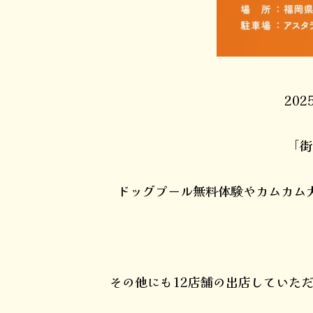
202
「街
ドッグプール無料体験やカムカム
その他にも12店舗の出店していた