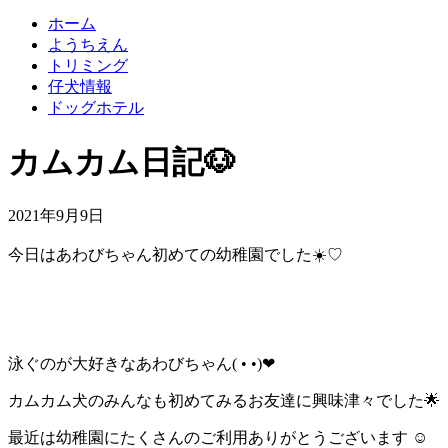
ホーム
ようちえん
トリミング
仔犬情報
ドッグホテル
カムカム日記🐶
2021年9月9日
今日はあわびちゃん初めての幼稚園でした☀️♡
泳ぐのが大好きなあわびちゃん( • •)❤︎
カムカム犬のみんなも初めてみるお友達に興味津々でした🌟
最近は幼稚園にたくさんのご利用ありがとうございます ☺︎