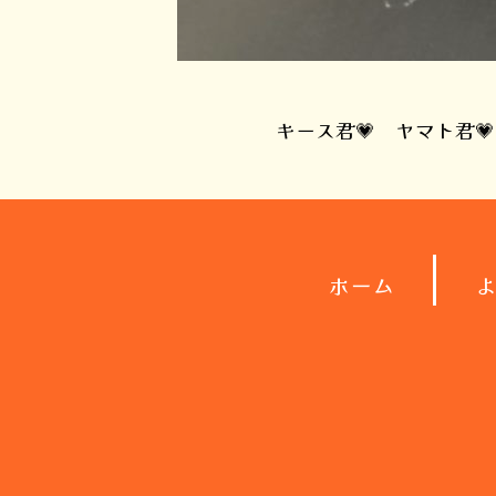
キース君💗 ヤマト君
ホーム