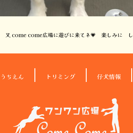
 又 come come広場に遊びに来てネ💗 楽しみに
ようちえん
トリミング
仔犬情報