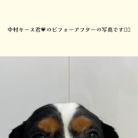
中村キース君💗のビフォーアフターの写真です🙇‍♀️