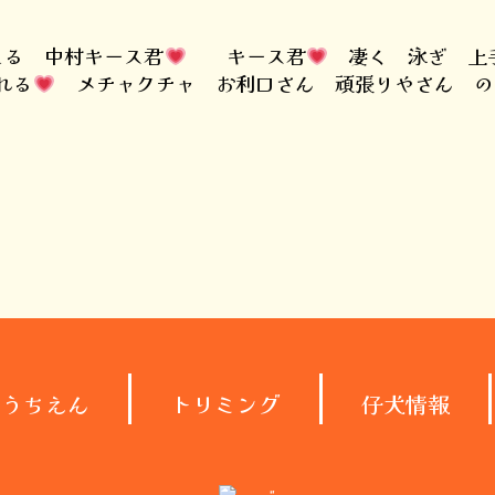
てる 中村キース君
キース君
凄く 泳ぎ 上
れる
メチャクチャ お利口さん 頑張りやさん の
ようちえん
トリミング
仔犬情報