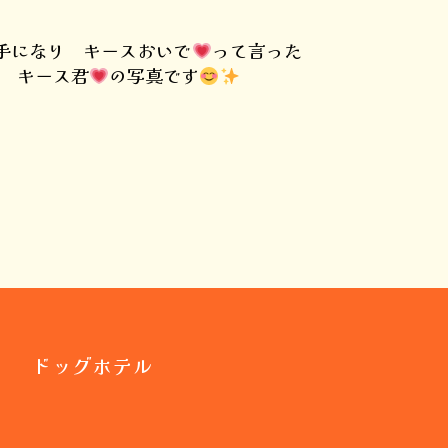
手になり キースおいで
って言った
 キース君
の写真です
ドッグホテル