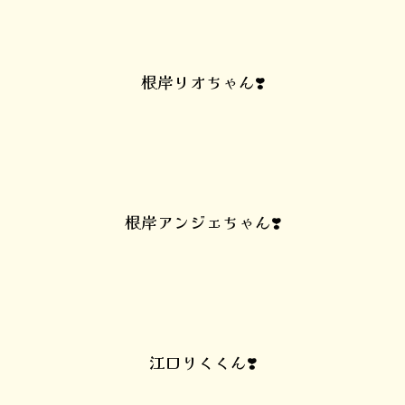
根岸リオちゃん❣️
根岸アンジェちゃん❣️
江口りくくん❣️