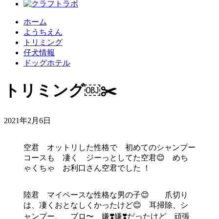
ホーム
ようちえん
トリミング
仔犬情報
ドッグホテル
トリミング￼✂️
2021年2月6日
空君 オットリした性格で 初めてのシャンプー
コースも 凄く ジーっとしてた空君😊 めち
ゃくちゃ お利口さん空君でした ！
陸君 マイペースな性格な男の子😊 爪切り
は、凄くおとなしくかったけど😊 耳掃除、シ
ャンプー、 ブロ〜 嫌❣️嫌❣️だったけど 頑張